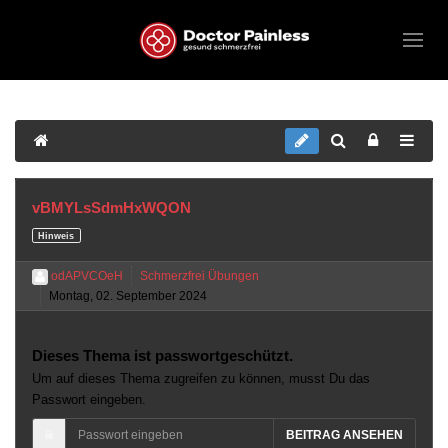
vBMYLsSdmHxWQON
Hinweis
odAPVCOeH
Schmerzfrei Übungen
Montag, 02. September 2024
Dieses Thema ist passwortgeschützt.
Um auf dieses Thema zugreifen zu können, musst Du das
Passwort eingeben.